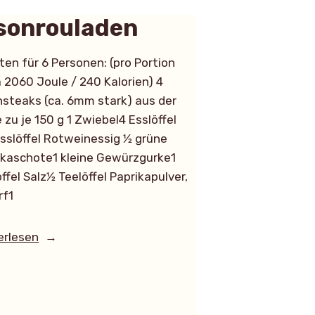
sonrouladen
ten für 6 Personen: (pro Portion
 2060 Joule / 240 Kalorien) 4
nsteaks (ca. 6mm stark) aus der
 zu je 150 g 1 Zwiebel4 Esslöffel
sslöffel Rotweinessig 1⁄2 grüne
ikaschote1 kleine Gewürzgurke1
ffel Salz1⁄2 Teelöffel Paprikapulver,
rf1
onrouladen“
erlesen