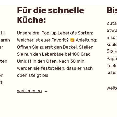
Für die schnelle
Bi
Küche:
Zuta
etwa
til
Unsere drei Pop-up Leberkäs Sorten:
Biso
waren
Welcher ist euer Favorit?
Anleitung:
Keule
er
Öffnen Sie zuerst den Deckel. Stellen
Öl2 E
Sie nun den Leberkäse bei 180 Grad
Papr
aten
Umluft in den Ofen. Nach 30 min
Teelö
werden sie feststellen, dass er nach
scha
en
oben steigt bis
rt
„Bis
weit
„Für
weiterlesen
die
schnelle
Küche:“