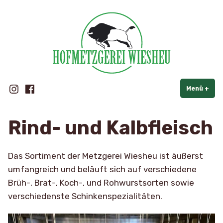
Hofmetzgerei Wiesheu
Zum
Inhalt
springen
Instagram
Facebook
Menü
+
auf
zug
Rind- und Kalbfleisch
Das Sortiment der Metzgerei Wiesheu ist äußerst
umfangreich und beläuft sich auf verschiedene
Brüh-, Brat-, Koch-, und Rohwurstsorten sowie
verschiedenste Schinkenspezialitäten.